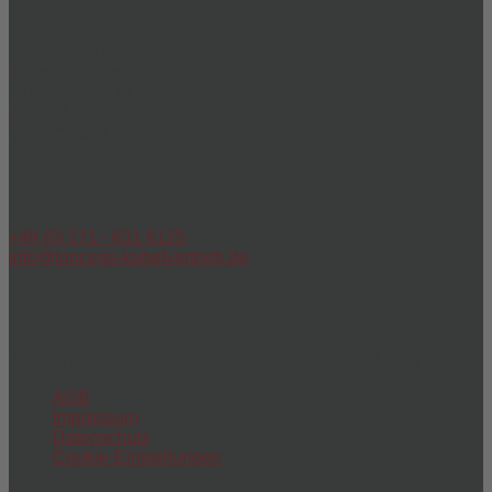
Loncego Kabelvertrieb
Joachim Thiemann e.K.
Lindener Str. 13
53797 Lohmar
Deutschland
+49 (0) 171 - 631 6125
info@loncego-kabelvertrieb.de
2026 © Loncego Kabelvertrieb - kabelvertrieb24.com
AGB
Impressum
Datenschutz
Cookie-Einstellungen