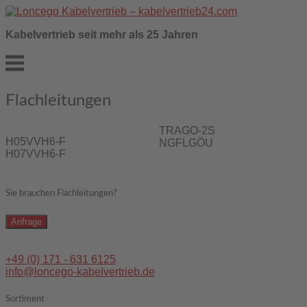
Skip
to
Kabelvertrieb seit mehr als 25 Jahren
content
Menu
Flach­leitungen
TRAGO-2S
H05VVH6-F
NGFLGÖU
H07VVH6-F
Sie brauchen Flach­leitungen?
Anfrage
+49 (0) 171 - 631 6125
info@loncego-kabelvertrieb.de
Sortiment