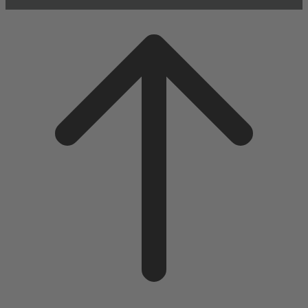
Scroll
to
top