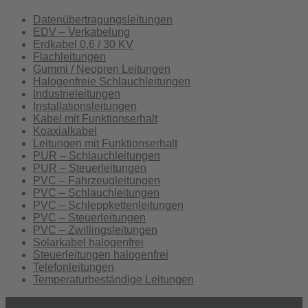
Daten­übertragungs­leitungen
EDV – Verkabelung
Erd­kabel 0,6 / 30 KV
Flach­leitungen
Gummi / Neopren Leitungen
Halogen­freie Schlauch­leitungen
Industrie­leitungen
Installations­leitungen
Kabel mit Funktions­erhalt
Koaxial­kabel
Leitungen mit Funktions­erhalt
PUR – Schlauch­leitungen
PUR – Steuer­leitungen
PVC – Fahrzeug­leitungen
PVC – Schlauch­leitungen
PVC – Schlepp­ketten­leitungen
PVC – Steuer­leitungen
PVC – Zwillings­leitungen
Solark­abel halogen­frei
Steuer­leitungen halogen­frei
Telefon­leitungen
Temperatur­beständige Leitungen