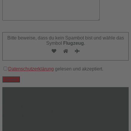
Bitte
lasse
Bitte beweise, dass du kein Spambot bist und wähle das
dieses
Symbol
Flugzeug
.
Feld
leer.
Datenschutzerklärung
gelesen und akzeptiert.
Loncego Kabelvertrieb
Joachim Thiemann e.K.
Lindener Str. 13
53797 Lohmar
Deutschland