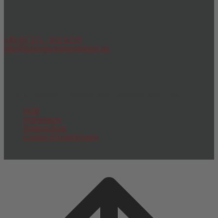
+49 (0) 171 - 631 6125
info@loncego-kabelvertrieb.de
2026 © Loncego Kabelvertrieb - kabelvertrieb24.com
AGB
Impressum
Datenschutz
Cookie-Einstellungen
Scroll
to
top