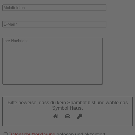
Bitte
lasse
Bitte beweise, dass du kein Spambot bist und wähle das
dieses
Symbol
Haus
.
Feld
leer.
Datenschutzerklärung
gelesen und akzeptiert.