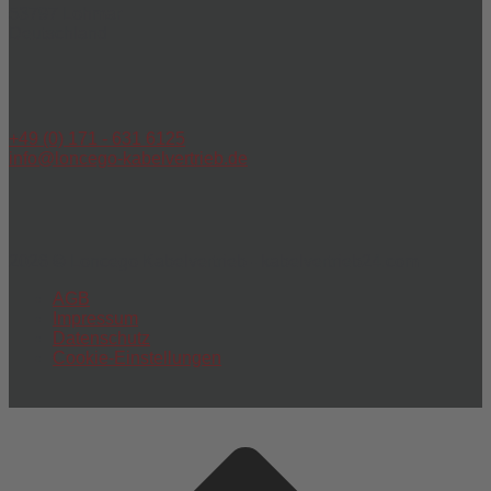
53797 Lohmar
Deutschland
+49 (0) 171 - 631 6125
info@loncego-kabelvertrieb.de
2026 © Loncego Kabelvertrieb - kabelvertrieb24.com
AGB
Impressum
Datenschutz
Cookie-Einstellungen
Scroll
to
top