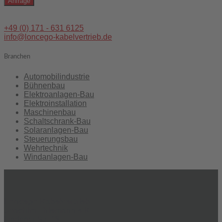
Anfrage
+49 (0) 171 - 631 6125
info@loncego-kabelvertrieb.de
Branchen
Automobil­industrie
Bühnen­bau
Elektro­anlagen-Bau
Elektro­installation
Maschinen­bau
Schalt­schrank-Bau
Solar­anlagen-Bau
Steuerungs­bau
Wehr­technik
Wind­anlagen-Bau
Loncego Kabelvertrieb
Joachim Thiemann e.K.
Lindener Str. 13